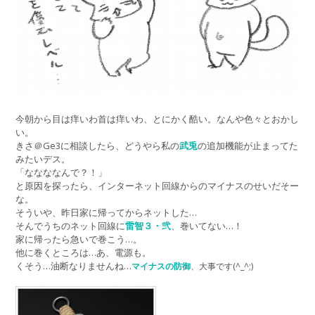
今朝から目は痒いわ首は痒いわ、とにかく酷い。なんや色々とおかし
い。
きさ＠Ge3に相談したら、どうやら私の
武兎
の追加機能が止まってた
みたいデス。
「ななななんで？！」
と原因を探ったら、インターネット回線からのマイナスのせいだそー
な。
そういや、昨日家に帰ってからネットした…
そんでうちのネット回線に
雷智３・弐
、巻いてない…！
家に帰ったら急いで巻こう…。
他に巻くところは…あ、電源も。
くそう…油断なりませんね…
マイナスの防御
、大事です
(^_^;)