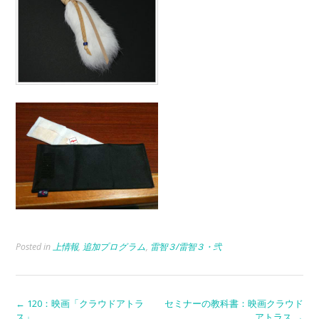
Posted in
上情報
,
追加プログラム
,
雷智３/雷智３・弐
Post
←
120：映画「クラウドアトラ
セミナーの教科書：映画クラウド
ス」
アトラス
→