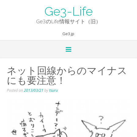
Skip
Ge3-Life
to
content
Ge3のLife情報サイト（旧）
Ge3.jp
ネット回線からのマイナス
にも要注意！
Posted on
2013/03/21
by
tsuru