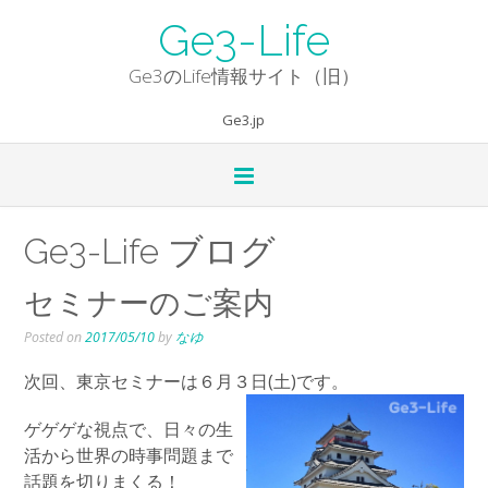
Skip
Ge3-Life
to
content
Ge3のLife情報サイト（旧）
Ge3.jp
Ge3-Life ブログ
セミナーのご案内
Posted on
2017/05/10
by
なゆ
次回、東京セミナーは６月３日(土)です。
ゲゲゲな視点で、日々の生
活から世界の時事問題まで
話題を切りまくる！