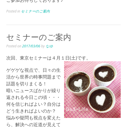
Posted in
セミナーのご案内
セミナーのご案内
Posted on
2017/03/06
by
なゆ
次回、東京セミナーは４月１日(土)です。
ゲゲゲな視点で、日々の生
活から世界の時事問題まで
話題を切りまくる！
暗いニュースばかりが繰り
返される今日この頃・・・
何を信じればよい？自分は
どう生きればよいのか？
悩みや疑問も視点を変えた
ら、解決への近道が見えて