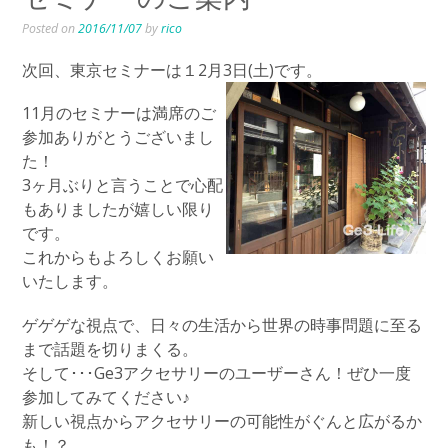
Posted on
2016/11/07
by
rico
次回、東京セミナーは１2月3日(土)です。
11月のセミナーは満席のご
参加ありがとうございまし
た！
3ヶ月ぶりと言うことで心配
もありましたが嬉しい限り
です。
これからもよろしくお願い
いたします。
ゲゲゲな視点で、日々の生活から世界の時事問題に至る
まで話題を切りまくる。
そして･･･Ge3アクセサリーのユーザーさん！ぜひ一度
参加してみてください♪
新しい視点からアクセサリーの可能性がぐんと広がるか
も！？